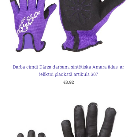
Darba cimdi Dārza darbam, sintētiska Amara ādas, ar
ieliktni plaukstā artikuls 307
€3.92