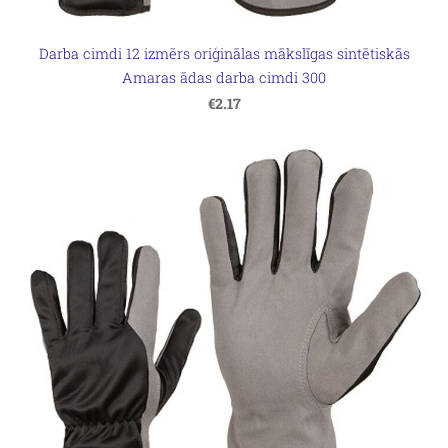
Darba cimdi 12 izmērs oriģinālas mākslīgas sintētiskās
Amaras ādas darba cimdi 300
€2.17