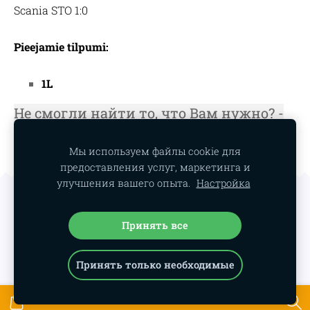
Scania STO 1:0
Pieejamie tilpumi:
1L
Не смогли найти то, что Вам нужно? -
Звоните или пишите нам
/kontakty/
, и
мы постараемся помочь!
Мы используем файлы cookie для
предоставления услуг, маркетинга и
улучшения вашего опыта.
Настройка
Файлы cookie
Принять все
Принять только необходимые