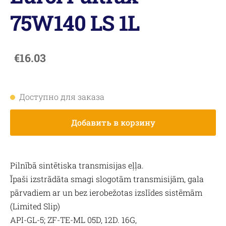
75W140 LS 1L
€16.03
Доступно для заказа
Добавить в корзину
Pilnībā sintētiska transmisijas eļļa.
Īpaši izstrādāta smagi slogotām transmisijām, gala
pārvadiem ar un bez ierobežotas izslīdes sistēmām
(Limited Slip)
API-GL-5; ZF-TE-ML 05D, 12D. 16G,