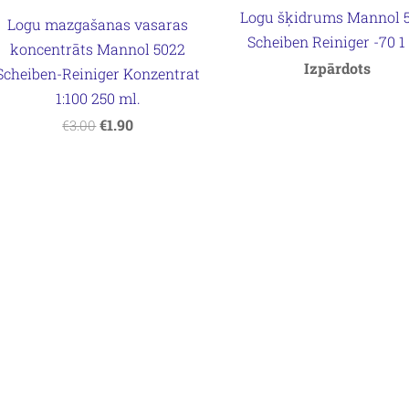
Logu šķidrums Mannol 
Logu mazgašanas vasaras
Scheiben Reiniger -70 1 l
koncentrāts Mannol 5022
Izpārdots
Scheiben-Reiniger Konzentrat
1:100 250 ml.
€1.90
€3.00