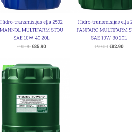
Hidro-transmisijas eļļa 
Hidro-transmisijas eļļa 2502
FANFARO MULTIFARM 
MANNOL MULTIFARM STOU
SAE 10W-30 20L
SAE 10W-40 20L
€82.90
€85.90
€90.00
€90.00