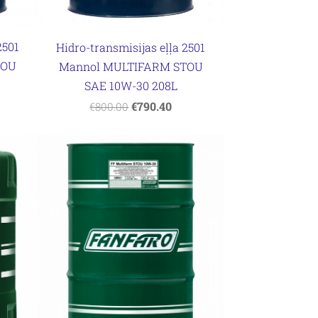
2501
Hidro-transmisijas eļļa 2501
TOU
Mannol MULTIFARM STOU
SAE 10W-30 208L
€790.40
€800.00