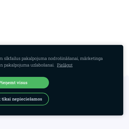
am sīkfailus pakalpojuma nodrošināšanai, mārketinga
n pakalpojuma uzlabošanai.
Pielāgot
Pieņemt visus
 tikai nepieciešamos