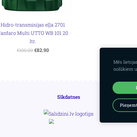
Hidro-transmisijas eļļa 2701
Fanfaro Multi UTTO WB 101 20
ltr.
€82.90
€100.00
Mēs lietoj
nolūkiem u
Sīkdatnes
Pieņemt