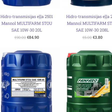
Hidro-transmisijas eļļa 2501
Hidro-transmisijas eļļa 
Mannol MULTIFARM STOU
Mannol MULTIFARM S
SAE 10W-30 20L
SAE 10W-30 208L
€84.90
€3.80
€90.00
€5.00