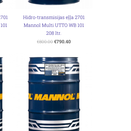
2701
Hidro-transmisijas eļļa 2701
101
Mannol Multi UTTO WB 101
208 ltr.
€790.40
€800.00