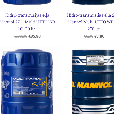
Hidro-transmisijas eļļa
Hidro-transmisijas eļļa 
Mannol 2701 Multi UTTO WB
Mannol Multi UTTO WB 
101 20 ltr.
208 ltr.
€85.90
€3.80
€100.00
€5.00