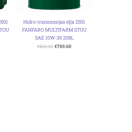
2501
Hidro-transmisijas eļļa 2501
STOU
FANFARO MULTIFARM STOU
SAE 10W-30 208L
€769.60
€800.00