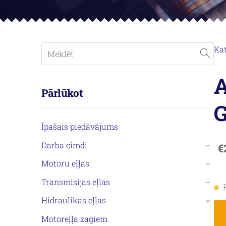
Ka
A
Pārlūkot
G
Īpašais piedāvājums
Darba cimdi
€
›
Motoru eļļas
›
Transmisijas eļļas
›
Hidraulikas eļļas
›
Motoreļļa zaģiem