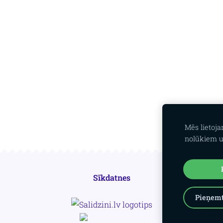
Mēs lietoj
nolūkiem u
Sīkdatnes
Pieņemt