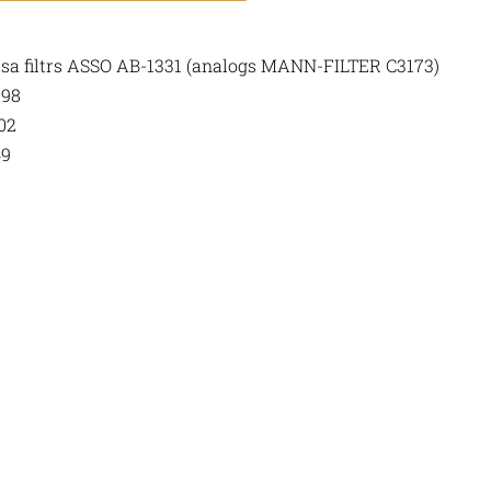
isa filtrs ASSO AB-1331 (analogs MANN-FILTER C3173)
298
02
49