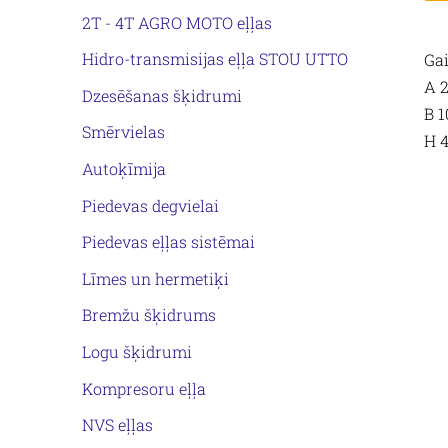
2T - 4T AGRO MOTO eļļas
Hidro-transmisijas eļļa STOU UTTO
Ga
A 
Dzesēšanas šķidrumi
B 1
Smērvielas
H 
Autoķīmija
Piedevas degvielai
Piedevas eļļas sistēmai
Līmes un hermetiķi
Bremžu šķidrums
Logu šķidrumi
Kompresoru eļļa
NVS eļļas