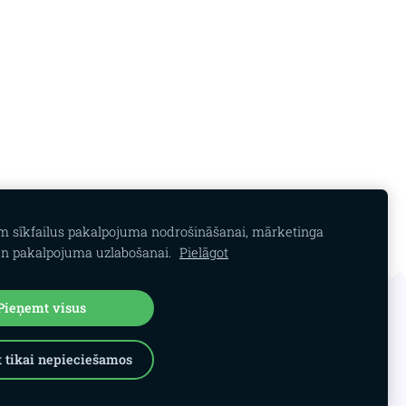
am sīkfailus pakalpojuma nodrošināšanai, mārketinga
n pakalpojuma uzlabošanai.
Pielāgot
Pieņemt visus
 tikai nepieciešamos