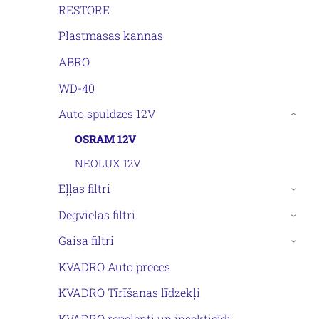
RESTORE
Plastmasas kannas
ABRO
WD-40
Auto spuldzes 12V
›
OSRAM 12V
NEOLUX 12V
Eļļas filtri
›
Degvielas filtri
›
Gaisa filtri
›
KVADRO Auto preces
KVADRO Tīrīšanas līdzekļi
KVADRO repelenti un insekticīdi