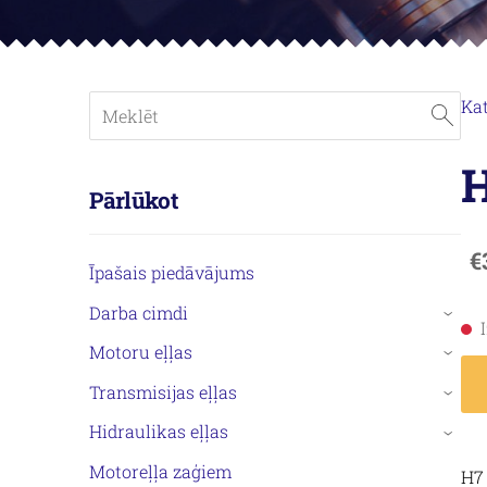
Ka
H
Pārlūkot
€
Īpašais piedāvājums
Darba cimdi
›
Motoru eļļas
›
Transmisijas eļļas
›
Hidraulikas eļļas
›
Motoreļļa zaģiem
H7