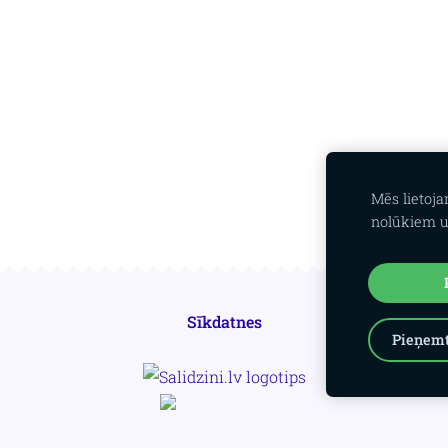
Mēs lietoj
nolūkiem u
Sīkdatnes
Pieņemt