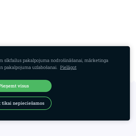
am sīkfailus pakalpojuma nodrošināšanai, mārketinga
n pakalpojuma uzlabošanai.
Pielāgot
Pieņemt visus
 tikai nepieciešamos